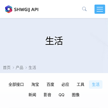
生活
首页
产品
生活
全部接口
淘宝
百度
必应
工具
生活
新闻
影音
QQ
图像